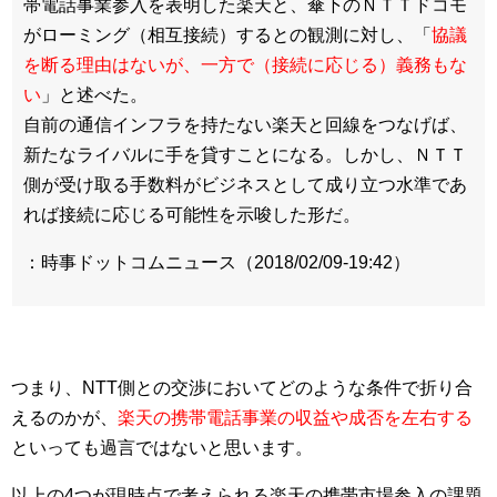
帯電話事業参入を表明した楽天と、傘下のＮＴＴドコモ
がローミング（相互接続）するとの観測に対し、「
協議
を断る理由はないが、一方で（接続に応じる）義務もな
い
」と述べた。
自前の通信インフラを持たない楽天と回線をつなげば、
新たなライバルに手を貸すことになる。しかし、ＮＴＴ
側が受け取る手数料がビジネスとして成り立つ水準であ
れば接続に応じる可能性を示唆した形だ。
：時事ドットコムニュース（2018/02/09-19:42）
つまり、NTT側との交渉においてどのような条件で折り合
えるのかが、
楽天の携帯電話事業の収益や成否を左右する
といっても過言ではないと思います。
以上の4つが現時点で考えられる楽天の携帯市場参入の課題