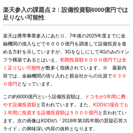
楽天参入の課題点 2：設備投資額6000億円では
足りない可能性
楽天は携帯事業参入にあたり、7年後の2025年度までに金
融機関の借入などで６０００億円を調達して設備投資を進
める方針を示していますが、3Gをなしにして4Gのみのイン
フラ構築であるとはいえ、
初期投資額６０００億円では全
く足りない可能性
が数多く指摘されています。※ 最新内
容では、金融機関の借り入れと親会社からの出資で
６３０
０億円
となっています。
この約6000億円という設備投資額は、
ドコモが1年間に費
やす設備投資額
と言われています。また、
KDDIの場合でも
１年間に投資する設備投資額は５０００億円
と言われてい
ます。次の画像はKDDIの「2018年第3四半期の質疑応答ス
ライド」の興味深い内容の抜粋となります。