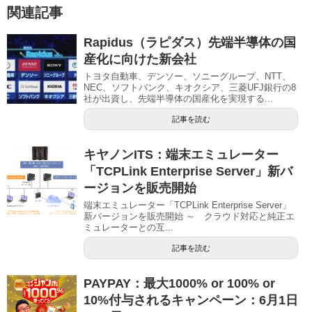
関連記事
Rapidus（ラピダス）先端半導体の国
産化に向けた新会社
トヨタ自動車、デンソー、ソニーグループ、NTT、
NEC、ソフトバンク、キオクシア、三菱UFJ銀行の8
社が出資し、先端半導体の国産化を実現する...
記事を読む
キヤノンITS：端末エミュレーター
「TCPLink Enterprise Server」新バ
ージョンを販売開始
端末エミュレーター「TCPLink Enterprise Server」
新バージョンを販売開始 ～ クラウド対応と純正エ
ミュレーターとの互...
記事を読む
PAYPAY：最大1000% or 100% or
10%付与されるキャンペーン：6月1日