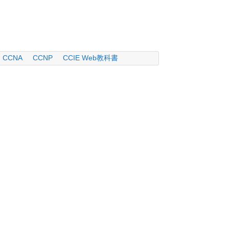
CCNA
CCNP
CCIE Web教科書