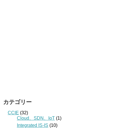
カテゴリー
CCIE
(32)
Cloud、SDN、IoT
(1)
Integrated IS-IS
(10)