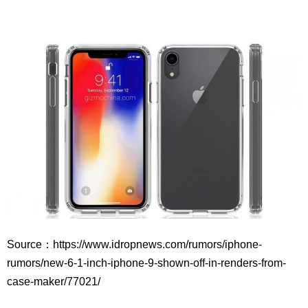
Source：https://www.idropnews.com/rumors/iphone-
rumors/new-6-1-inch-iphone-9-shown-off-in-renders-from-
case-maker/77021/