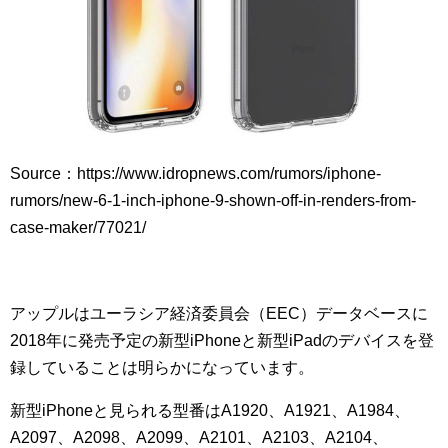
Source：https://www.idropnews.com/rumors/iphone-
rumors/new-6-1-inch-iphone-9-shown-off-in-renders-from-
case-maker/77021/
アップルはユーラシア経済委員会（EEC）データベースに
2018年に発売予定の新型iPhoneと新型iPadのデバイスを登
録していることは明らかになっています。
新型iPhoneと見られる型番はA1920、A1921、A1984、
A2097、A2098、A2099、A2101、A2103、A2104、