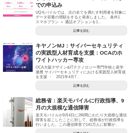
での申込み
UQモバイルでは、次の全てを満たす利用者を対象に
データ容量の増額をすると発表しました。 条件1.
スマホプラン ＋ 通話オプションを1...
記事を読む
キヤノンMJ：サイバーセキュリティ
の実践型人材育成を支援：OCAのホ
ワイトハッカー専攻
OCA大阪デザイン&ITテクノロジー専門学校と産学
連携 サイバーセキュリティにおける実践型人材育成
を支援 ・ 2021年4月7...
記事を読む
総務省：楽天モバイルに行政指導、9
月の大規模な通信障害
楽天モバイルが9月4日に2時間にわたり大規模な通信
障害を起こしたことに対して、総務省が行政指導を
行いました。この通信障害で141万人に影響が...