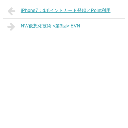
iPhone7：dポイントカード登録とPoint利用
NW仮想化技術 <第3回> EVN