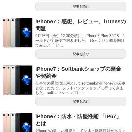
記事を読む
iPhone7：感想、レビュー、iTunesの
問題
9月16日（金）12:30分頃に、iPhone7 Plus 32GB ゴ
ールドが宅急便で届きました。 ゆっくりと箱を開け
てみると「 い...
記事を読む
iPhone7：Softbankショップの頭金
や契約金
仕事での通信検証用としてsoftbankのiPhone7が必要
となったので、ソフトバンクショップに行ってきま
した。softbankショップに...
記事を読む
iPhone7：防水・防塵性能 「IP67」
とは
iPhone7の新しい機能として防水・防塵性能がありま