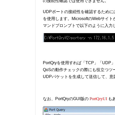
の接続性確認では使用できません。
UDPポートの接続性を確認するためには
を使用します。MicrosoftのWebサ
マンドプロンプトで以下のように入力
PortQryを使用すれば「TCP」「U
QoSの動作チェックの際にも役立つ
UDPパケットを生成して送信して、
なお、PortQryのGUI版の
PortQryUI
も