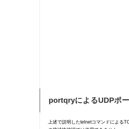
portqryによるUDP
上述で説明したtelnetコマンドによ