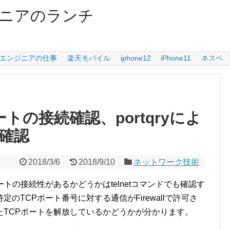
ニアのランチ
エンジニアの仕事
楽天モバイル
iphone12
iPhone11
ネスペ
ポートの接続確認、portqryによ
続確認
2018/3/6
2018/9/10
ネットワーク技術
トの接続性があるかどうかはtelnetコマンドでも確認す
のTCPポート番号に対する通信がFirewallで許可さ
たTCPポートを解放しているかどうかが分かります。