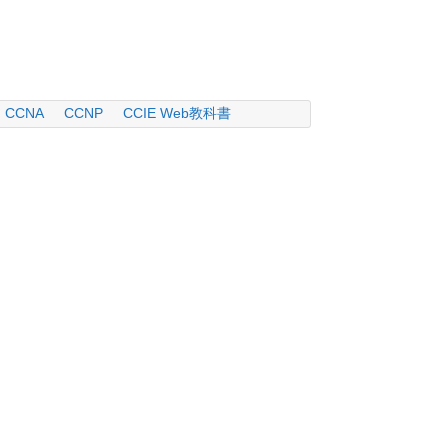
CCNA
CCNP
CCIE Web教科書