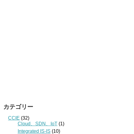
カテゴリー
CCIE
(32)
Cloud、SDN、IoT
(1)
Integrated IS-IS
(10)