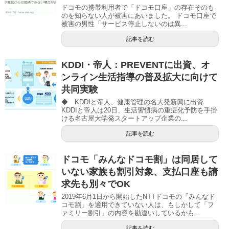
ドコモの携帯利用者で「ドコモ口座」の存在そのも
のを知らない人が被害にあいました。 ドコモ口座で
被害の男性「サービス停止しないのは異...
記事を読む
KDDI・帝人：PREVENTに出資、オ
ンライン生活指導の普及拡大に向けて
共同実験
◆ KDDIと帝人、健康管理の名大発新興に出資
KDDIと帝人は20日、生活習慣病の重症化予防を手掛
ける名古屋大学発スタートアップ企業の...
記事を読む
ドコモ「みんなドコモ割」は同居して
いない家族も割引対象、支払口座も請
求先も別々でOK
2019年6月1日から開始したNTTドコモの「みんなド
コモ割」を適用できていない人は、もしかして「フ
ァミリー割引」の内容を勘違いしているかも...
記事を読む