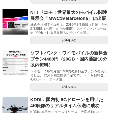
NTTドコモ：世界最大のモバイル関連
展示会「MWC19 Barcelona」に出展
株式会社NTTドコモは、2019年2月25日（月曜）から
2月28日（木曜）までの4日間、スペイン・バルセロ
ナで開催される世界最大のモバイル関...
記事を読む
ソフトバンク：ワイモバイルの新料金
プラン4480円（20GB・国内通話10分
以内無料）
ワイモバイルで月額4,480円の新料金プランを発表し
ました。12月下旬に提供予定です。 ・ 月額料金：
4,480円 ・ データ通...
記事を読む
KDDI：国内初 5Gドローンを用いた
4K映像のリアルタイム伝送に成功
KDDIの本日のニュースリリース、大変感動しまし