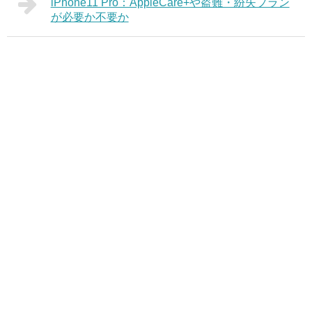
iPhone11 Pro：AppleCare+や盗難・紛失プラン
が必要か不要か