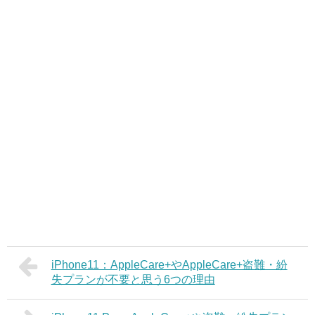
iPhone11：AppleCare+やAppleCare+盗難・紛
失プランが不要と思う6つの理由