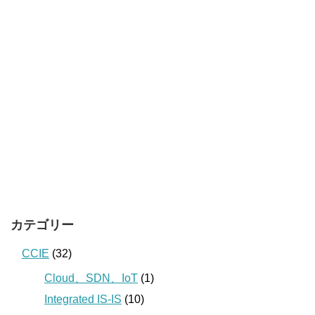
カテゴリー
CCIE
(32)
Cloud、SDN、IoT
(1)
Integrated IS-IS
(10)