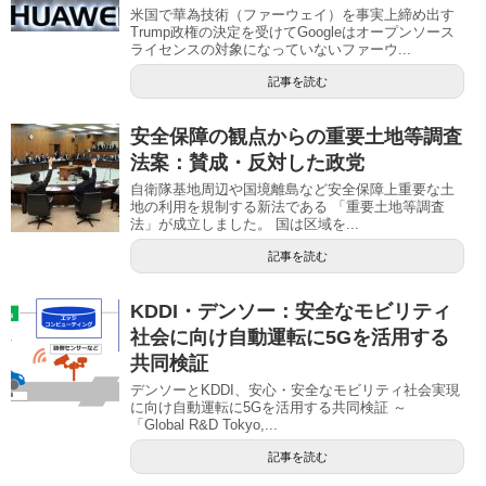
米国で華為技術（ファーウェイ）を事実上締め出す
Trump政権の決定を受けてGoogleはオープンソース
ライセンスの対象になっていないファーウ...
記事を読む
安全保障の観点からの重要土地等調査
法案：賛成・反対した政党
自衛隊基地周辺や国境離島など安全保障上重要な土
地の利用を規制する新法である 「重要土地等調査
法」が成立しました。 国は区域を...
記事を読む
KDDI・デンソー：安全なモビリティ
社会に向け自動運転に5Gを活用する
共同検証
デンソーとKDDI、安心・安全なモビリティ社会実現
に向け自動運転に5Gを活用する共同検証 ～
「Global R&D Tokyo,...
記事を読む