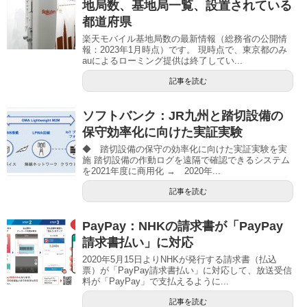
地局数、基地局一覧、設置されている
都道府県
楽天モバイル基地局数の最新情報（総務省の公開情
報：2023年1月時点）です。 現時点で、東京都のみ
auによるローミング提供は終了してい...
記事を読む
ソフトバンク：JR九州と踏切設備の
保守効率化に向けた実証実験
◆ 踏切設備の保守の効率化に向けた実証実験を実
施 踏切設備の作動ログを遠隔で確認できるシステム
を2021年度に商用化 → 2020年...
記事を読む
PayPay：NHKの請求書が「PayPay
請求書払い」に対応
2020年5月15日よりNHKが発行する請求書（払込
票）が「PayPay請求書払い」に対応して、放送受信
料が「PayPay」で支払えるように...
記事を読む