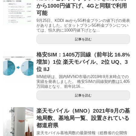
から1000円値下げ、4Gと同額で利用
可能
9月25日、KDDI auから5G料金プランの値下げの発表
がありました。ピタットプラン5G料金プランについ
ては、恒久的に1000円値下げとな...
記事を読む
格安SIM：1405万回線（前年比 16.8%
増加）1位 楽天モバイル、2位 UQ、3
位 IIJ
MM総研は、国内MVNO市場の2019年9月末時点での
実績を発表しました。 格安SIMの回線契約数は1,405
万回線となり、前年比16...
記事を読む
楽天モバイル（MNO）2021年9月の基
地局数、基地局一覧、設置されている
都道府県
楽天モバイル基地局数の最新情報（総務省の公開情