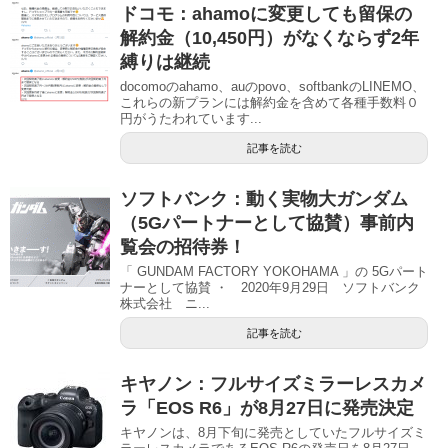
ドコモ：ahamoに変更しても留保の
解約金（10,450円）がなくならず2年
縛りは継続
docomoのahamo、auのpovo、softbankのLINEMO、
これらの新プランには解約金を含めて各種手数料０
円がうたわれています...
記事を読む
ソフトバンク：動く実物大ガンダム
（5Gパートナーとして協賛）事前内
覧会の招待券！
「 GUNDAM FACTORY YOKOHAMA 」の 5Gパート
ナーとして協賛 ・ 2020年9月29日 ソフトバンク
株式会社 ニ...
記事を読む
キヤノン：フルサイズミラーレスカメ
ラ「EOS R6」が8月27日に発売決定
キヤノンは、8月下旬に発売としていたフルサイズミ