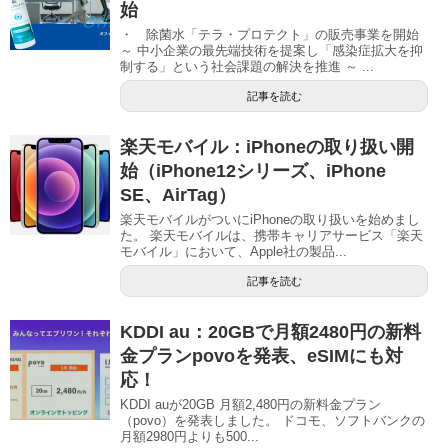
始
・ 除菌水「テラ・プロテクト」の販売事業を開始
～ 中小企業の最先端技術を提案し「感染症拡大を抑
制する」という社会課題の解決を推進 ～ ...
記事を読む
楽天モバイル：iPhoneの取り扱い開
始（iPhone12シリーズ、iPhone
SE、AirTag）
楽天モバイルがついにiPhoneの取り扱いを始めまし
た。 楽天モバイルは、携帯キャリアサービス「楽天
モバイル」において、Apple社の製品...
記事を読む
KDDI au：20GBで月額2480円の新料
金プランpovoを発表、eSIMにも対
応！
KDDI auが20GB 月額2,480円の新料金プラン
（povo）を発表しました。 ドコモ、ソフトバンクの
月額2980円よりも500...