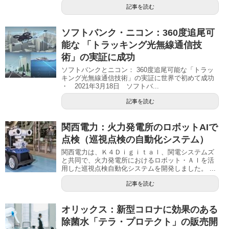
記事を読む
ソフトバンク・ニコン：360度追尾可
能な 「トラッキング光無線通信技
術」の実証に成功
ソフトバンクとニコン： 360度追尾可能な「トラッ
キング光無線通信技術」の実証に世界で初めて成功
・ 2021年3月18日 ソフトバ...
記事を読む
関西電力：火力発電所のロボットAIで
点検（巡視点検の自動化システム）
関西電力は、Ｋ４Ｄｉｇｉｔａｌ、関電システムズ
と共同で、火力発電所におけるロボット・ＡＩを活
用した巡視点検自動化システムを開発しました。 ...
記事を読む
オリックス：新型コロナに効果のある
除菌水「テラ・プロテクト」の販売開