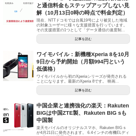
と通信料金もステップアップしない見
解（10月13日0時の時点で料金判定）
現在、NTTドコモでは台風19号により被災した地域
の対象ユーザーに様々な支援措置を行っています。
その支援措置の1つとして「データ通信の速度制...
記事を読む
ワイモバイル：新機種Xperia 8を10月
9日から予約開始（月額994円という
低価格）
ワイモバイルから初のXperiaシリーズが発売される
ことになります。最新のXperia 8です。 映画...
記事を読む
中国企業と連携強化の楽天：Rakuten
BIGは中国ZTE製、Rakuten BIG sも
中国製
楽天モバイルのオリジナルスマホ、Rakuten BIG s
が4月21日に発売されます。 6.4インチの有機ELディ