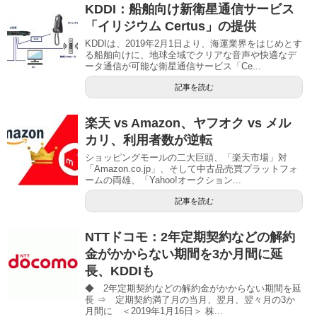
KDDI：船舶向け新衛星通信サービス
「イリジウム Certus」の提供
KDDIは、2019年2月1日より、海運業界をはじめとす
る船舶向けに、地球全域でクリアな音声や快適なデ
ータ通信が可能な衛星通信サービス「Ce...
記事を読む
楽天 vs Amazon、ヤフオク vs メル
カリ、利用者数が逆転
ショッピングモールの二大巨頭、「楽天市場」対
「Amazon.co.jp」、そして中古品売買プラットフォ
ームの両雄、「Yahoo!オークション...
記事を読む
NTTドコモ：2年定期契約などの解約
金がかからない期間を3か月間に延
長、KDDIも
◆ 2年定期契約などの解約金がかからない期間を延
長 ⇒ 定期契約満了月の当月、翌月、翌々月の3か
月間に ＜2019年1月16日＞ 株...