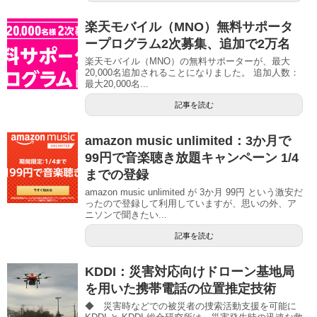
楽天モバイル（MNO）無料サポータ
ープログラム2次募集、追加で2万名
楽天モバイル（MNO）の無料サポーターが、最大
20,000名追加されることになりました。 追加人数：
最大20,000名...
記事を読む
amazon music unlimited：3か月で
99円で音楽聴き放題キャンペーン 1/4
までの登録
amazon music unlimited が 3か月 99円 という激安だ
ったので登録して利用していますが、思いの外、ア
ニソンで聞きたい...
記事を読む
KDDI：災害対応向けドローン基地局
を用いた携帯電話の位置推定技術
◆ 災害時などでの被災者の捜索活動支援を可能に