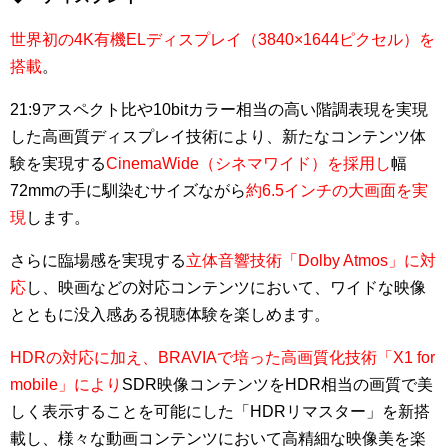
世界初の4K有機ELディスプレイ（3840×1644ピクセル）を
搭載
。
21:9アスペクト比や10bitカラー相当の高い階調表現を実現
した高画質ディスプレイ技術により、新たなコンテンツ体
験を実現する
CinemaWide（シネマワイド）を採用し
幅
72mmの手に馴染むサイズながら
約6.5インチの大画面を実
現
します。
さらに臨場感を実現する
立体音響技術「Dolby Atmos」に対
応
し、映画などの対応コンテンツにおいて、ワイドな映像
とともに没入感ある視聴体験を楽しめます。
HDRの対応に加え、BRAVIAで培った高画質化技術「X1 for
mobile」により
SDR映像コンテンツをHDR相当の画質で美
しく表示することを可能にした「HDRリマスター」を新搭
載し、様々な動画コンテンツにおいて高精細な映像美を楽