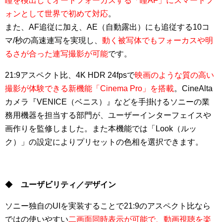
瞳を検出してオートフォーカスする「瞳AF」にスマートフ
ォンとして世界で初めて対応
。
また、AF追従に加え、AE（自動露出）にも追従する10コ
マ/秒の高速連写を実現し、
動く被写体でもフォーカスや明
るさが合った連写撮影が可能
です。
21:9アスペクト比、4K HDR 24fpsで
映画のような質の高い
撮影が体験できる新機能「Cinema Pro」を搭載
。CineAlta
カメラ『VENICE（ベニス）』などを手掛けるソニーの業
務用機器を担当する部門が、ユーザーインターフェイスや
画作りを監修しました。また本機能では「Look（ルッ
ク）」の設定によりプリセットの色相を選択できます。
◆
ユーザビリティ／デザイン
ソニー独自のUIを実装することで21:9のアスペクト比なら
ではの使いやすい
二画面同時表示が可能で、動画視聴を楽