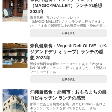
（MAGIC×MALLET）ランチの感想
2024年
奈良県桜井市のマジック マレット
（MAGIC×MALLET）さんにランチに行ってきまし
た。 「１食で20種類以上の野菜を摂取・身体が喜...
記事を読む
奈良健康食：Vege & Deli OLIVE （ベ
ジアンドデリ オリーブ）ランチの感
想 2023年
近鉄大和西大寺駅のフードコートにある「Vege &
Deli OLIVE」にランチに行ってきました。 主要駅の
フードコートにあ...
記事を読む
沖縄自然食：那覇市：おもろまちの楽
ロビキッチン ランチの感想
那覇市にある自然食のお店、楽ロビkitchen（楽ロビ
キッチン）でランチを食べてきました。 店名 ：