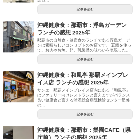
楽ロ...
記事を読む
沖縄健康食：那覇市：浮島ガーデン
ランチの感想 2025年
那覇市の自然食・健康食のランチである浮島ガーデ
ンは素晴らしいコンセプトのお店です。 五穀を使っ
て、お肉やお魚、卵、乳製品の味わいを表現した...
記事を読む
沖縄健康食：和風亭 那覇メインプレ
イス店 ランチの感想 2025年
サンエー那覇メインプレイス店内にある「和風亭」
はファミリー向けレストランと言えますがバランス
良い健康食と言える浦添総合病院検診センター監修
の...
記事を読む
沖縄健康食：那覇市：樂園CAFE（県
庁前）ランチの感想 2025年