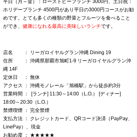
平日（月～金）：ローストビーフランチ 3000円、土日祝：
ホリデーブランチ 4500円があり平日の3000円コースがお勧
めです。とても多くの種類の野菜とフルーツを食べること
ができ、
健康になれる最高に美味しいランチ
です。
店名 ： リーガロイヤルグラン沖縄 Dining 19
住所 ： 沖縄県那覇市旭町1-9 リーガロイヤルグラン沖
縄 14F
定休日 ： 無休
アクセス ： 沖縄モノレール「旭橋駅」から徒歩約3分
営業時間 ： [ランチ] 11:30～14:00（L.O.） [ディナー]
18:00～20:30（L.O.）
禁煙喫煙 ： 完全禁煙
支払方法 ： クレジットカード、QRコード決済（PayPay、
LinePay）、現金
お勧め度 ： ★★★★★