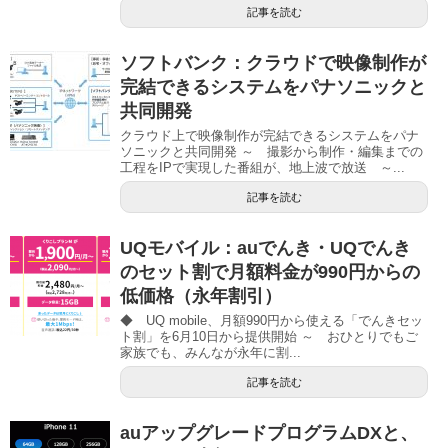
記事を読む
ソフトバンク：クラウドで映像制作が
完結できるシステムをパナソニックと
共同開発
クラウド上で映像制作が完結できるシステムをパナ
ソニックと共同開発 ～ 撮影から制作・編集までの
工程をIPで実現した番組が、地上波で放送 ～...
記事を読む
UQモバイル：auでんき・UQでんき
のセット割で月額料金が990円からの
低価格（永年割引）
◆ UQ mobile、月額990円から使える「でんきセッ
ト割」を6月10日から提供開始 ～ おひとりでもご
家族でも、みんなが永年に割...
記事を読む
auアップグレードプログラムDXと、