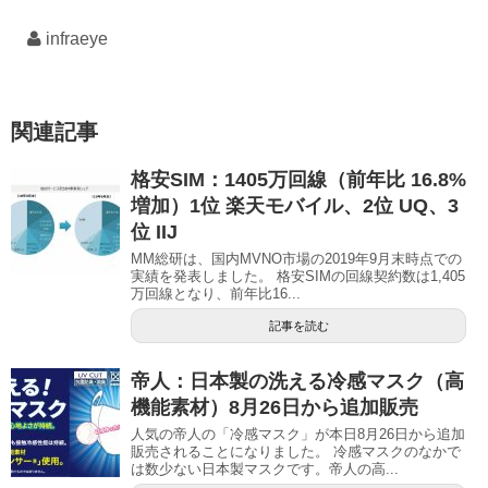
infraeye
関連記事
格安SIM：1405万回線（前年比 16.8%
増加）1位 楽天モバイル、2位 UQ、3
位 IIJ
MM総研は、国内MVNO市場の2019年9月末時点での
実績を発表しました。 格安SIMの回線契約数は1,405
万回線となり、前年比16...
記事を読む
帝人：日本製の洗える冷感マスク（高
機能素材）8月26日から追加販売
人気の帝人の「冷感マスク」が本日8月26日から追加
販売されることになりました。 冷感マスクのなかで
は数少ない日本製マスクです。帝人の高...