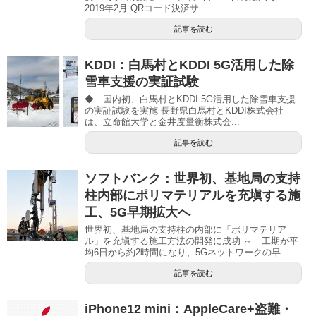
2019年2月 QRコード決済サ...
記事を読む
KDDI：白馬村とKDDI 5G活用した除
雪車支援の実証試験
◆ 国内初、白馬村とKDDI 5G活用した除雪車支援
の実証試験を実施 長野県白馬村とKDDI株式会社
は、立命館大学と金井度量衡株式会...
記事を読む
ソフトバンク：世界初、基地局の支持
柱内部にポリマテリアルを充塡する施
工、5G早期拡大へ
世界初、基地局の支持柱の内部に「ポリマテリア
ル」を充塡する施工方法の開発に成功 ～ 工期が平
均6日から約2時間になり、5Gネットワークの早...
記事を読む
iPhone12 mini：AppleCare+盗難・