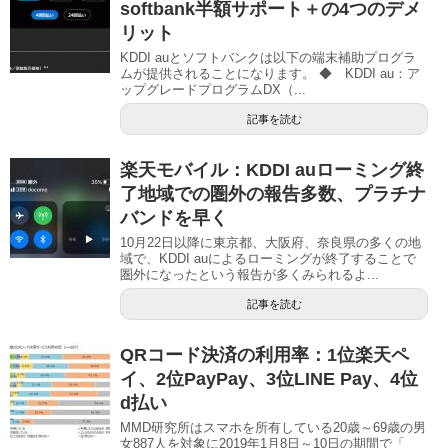
softbank半額サポート＋の4つのデメ
リット
KDDI auとソフトバンクは以下の端末補助プログラ
ムが提供されることになります。 ◆ KDDI au：ア
ップグレードプログラムDX（...
記事を読む
楽天モバイル：KDDI auローミング終
了地域での圏外の報告多数、プラチナ
バンドを早く
10月22日以降に東京都、大阪府、奈良県の多くの地
域で、KDDI auによるローミングが終了することで
圏外になったという報告が多くみられるよ...
記事を読む
QRコード決済の利用率：1位楽天ペ
イ、2位PayPay、3位LINE Pay、4位
d払い
MMD研究所はスマホを所有している20歳～69歳の男
女887人を対象に2019年1月8日～10日の期間で「