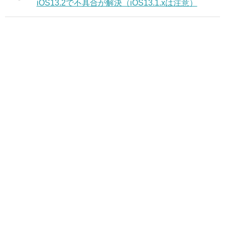
iOS13.2で不具合が解決（iOS13.1.xは注意）