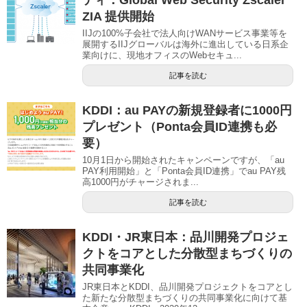
ティ：Global Web Security Zscaler
ZIA 提供開始
IIJの100%子会社で法人向けWANサービス事業等を
展開するIIJグローバルは海外に進出している日系企
業向けに、現地オフィスのWebセキュ...
記事を読む
KDDI：au PAYの新規登録者に1000円
プレゼント（Ponta会員ID連携も必
要）
10月1日から開始されたキャンペーンですが、「au
PAY利用開始」と「Ponta会員ID連携」でau PAY残
高1000円がチャージされま...
記事を読む
KDDI・JR東日本：品川開発プロジェ
クトをコアとした分散型まちづくりの
共同事業化
JR東日本とKDDI、品川開発プロジェクトをコアとし
た新たな分散型まちづくりの共同事業化に向けて基