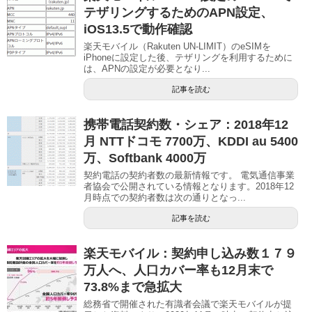
テザリングするためのAPN設定、
iOS13.5で動作確認
楽天モバイル（Rakuten UN-LIMIT）のeSIMを
iPhoneに設定した後、テザリングを利用するために
は、APNの設定が必要となり...
記事を読む
携帯電話契約数・シェア：2018年12
月 NTTドコモ 7700万、KDDI au 5400
万、Softbank 4000万
契約電話の契約者数の最新情報です。 電気通信事業
者協会で公開されている情報となります。2018年12
月時点での契約者数は次の通りとなっ...
記事を読む
楽天モバイル：契約申し込み数１７９
万人へ、人口カバー率も12月末で
73.8%まで急拡大
総務省で開催された有識者会議で楽天モバイルが提