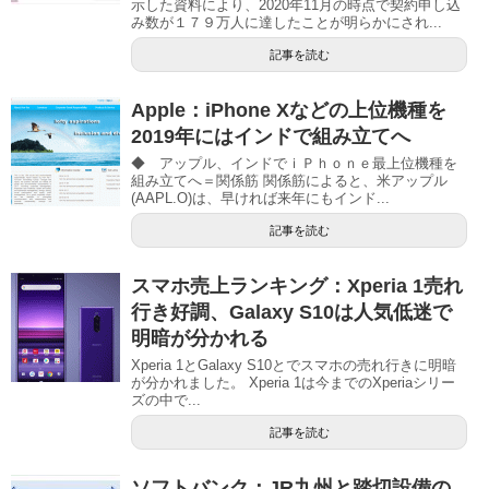
示した資料により、2020年11月の時点で契約申し込
み数が１７９万人に達したことが明らかにされ...
記事を読む
Apple：iPhone Xなどの上位機種を
2019年にはインドで組み立てへ
◆ アップル、インドでｉＰｈｏｎｅ最上位機種を
組み立てへ＝関係筋 関係筋によると、米アップル
(AAPL.O)は、早ければ来年にもインド...
記事を読む
スマホ売上ランキング：Xperia 1売れ
行き好調、Galaxy S10は人気低迷で
明暗が分かれる
Xperia 1とGalaxy S10とでスマホの売れ行きに明暗
が分かれました。 Xperia 1は今までのXperiaシリー
ズの中で...
記事を読む
ソフトバンク：JR九州と踏切設備の