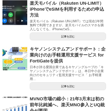
楽天モバイル（Rakuten UN-LIMIT）
iPhoneでeSIMを利用するための申込
方法
楽天モバイル（Rakuten UN-LIMIT）では現在1年間
無料で利用できますが、楽天モバイルのスマホを購
入しなくても、iPhoneのeS...
記事を読む
キヤノンシステムアンドサポート：企
業向けのお手軽運用支援サービス for
FortiGateを提供
日本が誇る愛国企業であるキヤノングループの「キ
ヤノンシステムアンドサポート」は、本日中小企業
向けのセキュリティ監視支援サービス「 お手軽運
用...
記事を読む
MVNO市場の縮小：21年3月末は初の
前年比純減へ、楽天MNO参入とUQ統
合が要因