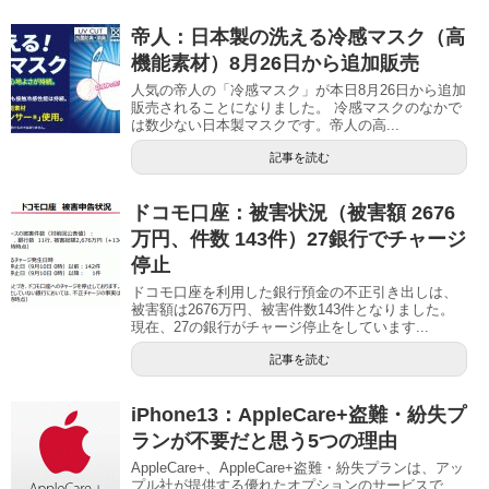
帝人：日本製の洗える冷感マスク（高
機能素材）8月26日から追加販売
人気の帝人の「冷感マスク」が本日8月26日から追加
販売されることになりました。 冷感マスクのなかで
は数少ない日本製マスクです。帝人の高...
記事を読む
ドコモ口座：被害状況（被害額 2676
万円、件数 143件）27銀行でチャージ
停止
ドコモ口座を利用した銀行預金の不正引き出しは、
被害額は2676万円、被害件数143件となりました。
現在、27の銀行がチャージ停止をしています...
記事を読む
iPhone13：AppleCare+盗難・紛失プ
ランが不要だと思う5つの理由
AppleCare+、AppleCare+盗難・紛失プランは、アッ
プル社が提供する優れたオプションのサービスで