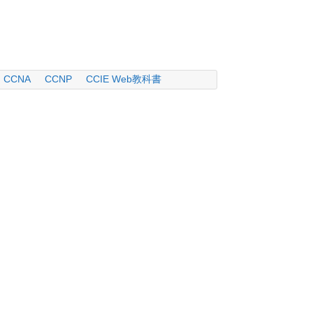
CCNA
CCNP
CCIE Web教科書