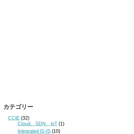
カテゴリー
CCIE
(32)
Cloud、SDN、IoT
(1)
Integrated IS-IS
(10)