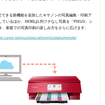
定できる新機能を追加したキヤノンの写真編集・印刷ア
r」に対応しているほか、XK90はL判フチなし写真を「PIXUS」シ
でき、家庭での写真印刷の楽しみ方をさらに広げます。
eb.canon.jp/pixus/special/room/zaitaku/remote/