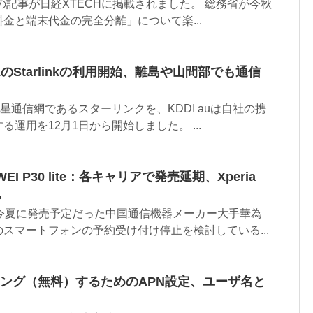
下の記事が日経XTECHに掲載されました。 総務省が今秋
金と端末代金の完全分離」について楽...
スXのStarlinkの利用開始、離島や山間部でも通信
星通信網であるスターリンクを、KDDI auは自社の携
運用を12月1日から開始しました。 ...
I P30 lite：各キャリアで発売延期、Xperia
風
、今夏に発売予定だった中国通信機器メーカー大手華為
スマートフォンの予約受け付け停止を検討している...
：テザリング（無料）するためのAPN設定、ユーザ名と