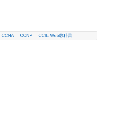
CCNA
CCNP
CCIE Web教科書