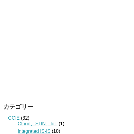
カテゴリー
CCIE
(32)
Cloud、SDN、IoT
(1)
Integrated IS-IS
(10)