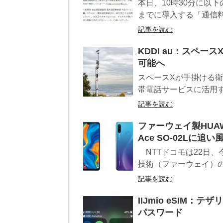
本日、10時30分に以
までに導入する「通信料
記事を読む
KDDI au：スペー
可能へ
スペースXが手掛ける衛
帯電話サービスに活用する
記事を読む
ファーウェイ製HUAWE
Ace SO-02Lに追い
NTTドコモは22日
技術（ファーウェイ）の
記事を読む
IIJmio eSIM
パスワード