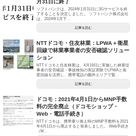
月31日に終了
ソフトバンクは、2024年1月31日に3Gサービスを終
了することを決定しました。 ソフトバンク株式会社
は、2024年1月下...
記事を読む
NTTドコモ・住友林業：LPWA＋衛星
回線で林業事業者の安否確認ソリュー
ション
NTTドコモと住友林業は、4月19日に実施した林業従
事者の安否確認・事故検知の実証実験でLPWAと衛
星回線を活用し、携帯電話の圏外エリアで緊...
記事を読む
ドコモ：2021年4月1日からMNP手数
料の完全廃止（ドコモショップ・
Web・電話手続き）
NTTドコモは、携帯乗り換え時のMNP手数料を2021
年4月1日から廃止すると発表しました。 Web手続き
（M...