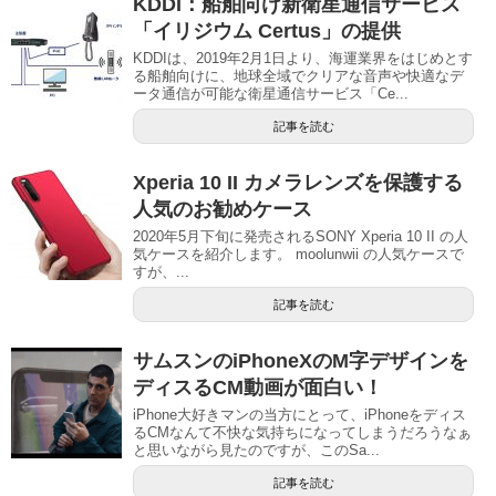
KDDI：船舶向け新衛星通信サービス
「イリジウム Certus」の提供
KDDIは、2019年2月1日より、海運業界をはじめとす
る船舶向けに、地球全域でクリアな音声や快適なデ
ータ通信が可能な衛星通信サービス「Ce...
記事を読む
Xperia 10 II カメラレンズを保護する
人気のお勧めケース
2020年5月下旬に発売されるSONY Xperia 10 II の人
気ケースを紹介します。 moolunwii の人気ケースで
すが、...
記事を読む
サムスンのiPhoneXのM字デザインを
ディスるCM動画が面白い！
iPhone大好きマンの当方にとって、iPhoneをディス
るCMなんて不快な気持ちになってしまうだろうなぁ
と思いながら見たのですが、このSa...
記事を読む