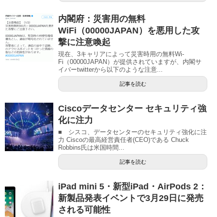
内閣府：災害用の無料
WiFi（00000JAPAN）を悪用した攻
撃に注意喚起
現在、3キャリアによって災害時用の無料Wi-
Fi（00000JAPAN）が提供されていますが、内閣サ
イバーtwitterから以下のような注意...
記事を読む
Ciscoデータセンター セキュリティ強
化に注力
■ シスコ、データセンターのセキュリティ強化に注
力 Ciscoの最高経営責任者(CEO)である Chuck
Robbins氏は米国時間...
記事を読む
iPad mini 5・新型iPad・AirPods 2：
新製品発表イベントで3月29日に発売
される可能性