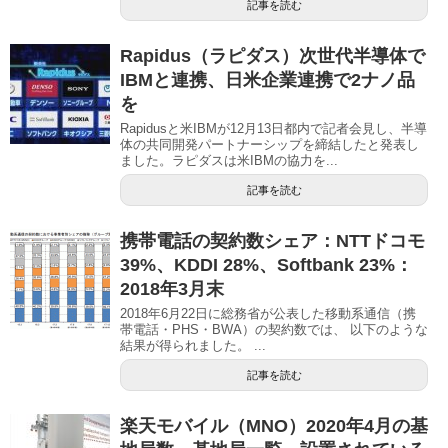
記事を読む
Rapidus（ラピダス）次世代半導体で
IBMと連携、日米企業連携で2ナノ品
を
Rapidusと米IBMが12月13日都内で記者会見し、半導
体の共同開発パートナーシップを締結したと発表し
ました。ラピダスは米IBMの協力を...
記事を読む
携帯電話の契約数シェア：NTTドコモ
39%、KDDI 28%、Softbank 23%：
2018年3月末
2018年6月22日に総務省が公表した移動系通信（携
帯電話・PHS・BWA）の契約数では、 以下のような
結果が得られました。 ...
記事を読む
楽天モバイル（MNO）2020年4月の基