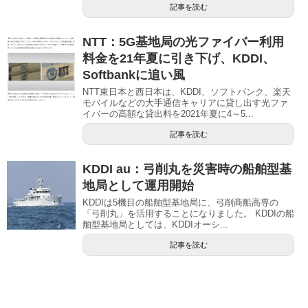
記事を読む
NTT：5G基地局の光ファイバー利用
料金を21年夏に引き下げ、KDDI、
Softbankに追い風
NTT東日本と西日本は、KDDI、ソフトバンク、楽天
モバイルなどの大手通信キャリアに貸し出す光ファ
イバーの高額な貸出料を2021年夏に4～5...
記事を読む
KDDI au：弓削丸を災害時の船舶型基
地局として運用開始
KDDIは5機目の船舶型基地局に、弓削商船高専の
「弓削丸」を活用することになりました。 KDDIの船
舶型基地局としては、KDDIオーシ...
記事を読む