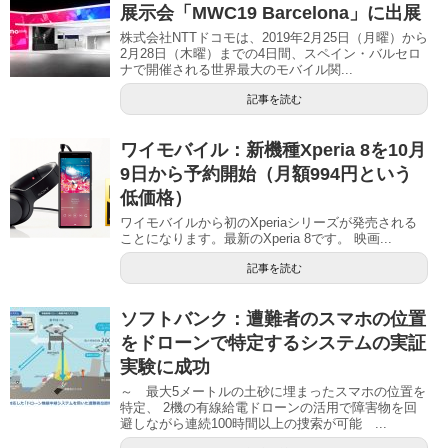
展示会「MWC19 Barcelona」に出展
株式会社NTTドコモは、2019年2月25日（月曜）から
2月28日（木曜）までの4日間、スペイン・バルセロ
ナで開催される世界最大のモバイル関...
記事を読む
ワイモバイル：新機種Xperia 8を10月
9日から予約開始（月額994円という
低価格）
ワイモバイルから初のXperiaシリーズが発売される
ことになります。最新のXperia 8です。 映画...
記事を読む
ソフトバンク：遭難者のスマホの位置
をドローンで特定するシステムの実証
実験に成功
～ 最大5メートルの土砂に埋まったスマホの位置を
特定、 2機の有線給電ドローンの活用で障害物を回
避しながら連続100時間以上の捜索が可能 ...