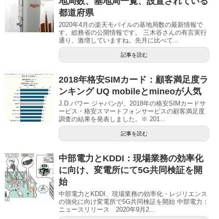
地局数、基地局一覧、設置されている
都道府県
2020年4月の楽天モバイルの基地局数の最新情報で
す。総務省の公開情報です。 三木谷さんの有言実行
通り、激増していますね。先月に比べて...
記事を読む
2018年格安SIMカード：顧客満足度ラ
ンキング UQ mobileとmineoが人気
J.D.パワー ジャパンが、2018年の格安SIMカードサ
ービス・格安スマートフォンサービスの顧客満足度
調査の結果を発表しました。※ 201...
記事を読む
中部電力とKDDI：現場業務の効率化
に向け、変電所にて5G共同検証を開
始
中部電力とKDDI、現場業務の効率化・レジリエンス
の強化に向け変電所で5G共同検証を開始 中部電力：
ニュースリリース 2020年9月2...