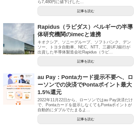
ら7,480円に値下げした...
記事を読む
Rapidus（ラピダス）ベルギーの半導
体研究機関のimecと連携
キオクシア、ソニーグループ、ソフトバンク、デン
ソー、トヨタ自動車、NEC、NTT、三菱UFJ銀行が
出資した半導体製造会社Rapidus（ラピ...
記事を読む
au Pay：Pontaカード提示不要へ、ロ
ーソンでの決済でPontaポイント最大
1.5%還元
2022年11月22日から、ローソンではau Pay決済だけ
で、Pontaカードを提示しなくてもPontaポイントが
自動的にダブルでたまるよ...
記事を読む