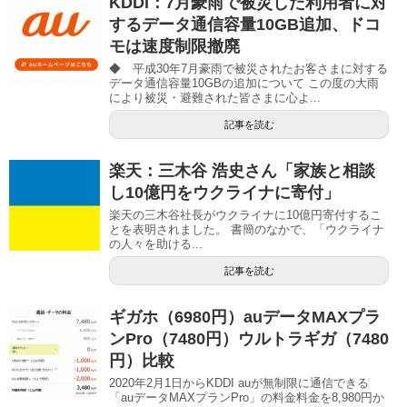
KDDI：7月豪雨で被災した利用者に対
するデータ通信容量10GB追加、ドコ
モは速度制限撤廃
◆ 平成30年7月豪雨で被災されたお客さまに対する
データ通信容量10GBの追加について この度の大雨
により被災・避難された皆さまに心よ...
記事を読む
楽天：三木谷 浩史さん「家族と相談
し10億円をウクライナに寄付」
楽天の三木谷社長がウクライナに10億円寄付するこ
とを表明されました。 書簡のなかで、「ウクライナ
の人々を助ける...
記事を読む
ギガホ（6980円）auデータMAXプラ
ンPro（7480円）ウルトラギガ（7480
円）比較
2020年2月1日からKDDI auが無制限に通信できる
「auデータMAXプランPro」の料金料金を8,980円か