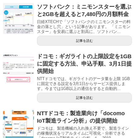
ソフトバンク：ミニモンスターを選ぶ
と2GBを超えると7,480円の月額料金
日経XTECHで「ソフトバンクのミニモンスターの料
金の落とし穴」という記事があります。 「ミニモン
スター」を安易に選ぶと割高に、ソフトバン...
記事を読む
ドコモ：ギガライトの上限設定を1GB
に固定する方法、申込手順、3月1日提
供開始
NTTドコモでは、ギガライトのデータ量を上限 1GB
に固定できる設定を3月1日からサービス提供しま
す。今までは1GB以上の通信をすると自動的...
記事を読む
NTTドコモ：製造業向け「docomo
IoT製造ライン分析」の提供開始
ドコモは、製造機械の入れ換え不要で、製造ライン
の稼働状況をリアルタイムに可視化・分析できる