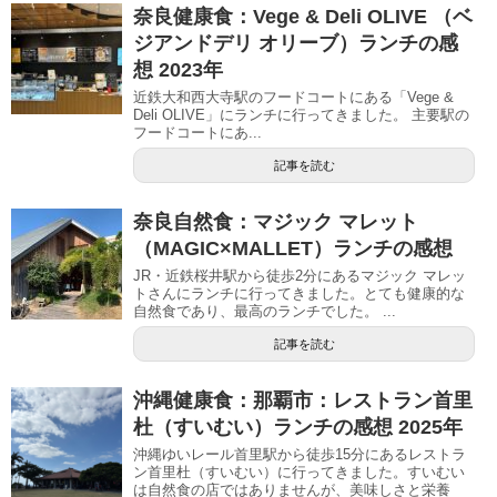
奈良健康食：Vege & Deli OLIVE （ベ
ジアンドデリ オリーブ）ランチの感
想 2023年
近鉄大和西大寺駅のフードコートにある「Vege &
Deli OLIVE」にランチに行ってきました。 主要駅の
フードコートにあ...
記事を読む
奈良自然食：マジック マレット
（MAGIC×MALLET）ランチの感想
JR・近鉄桜井駅から徒歩2分にあるマジック マレッ
トさんにランチに行ってきました。とても健康的な
自然食であり、最高のランチでした。 ...
記事を読む
沖縄健康食：那覇市：レストラン首里
杜（すいむい）ランチの感想 2025年
沖縄ゆいレール首里駅から徒歩15分にあるレストラ
ン首里杜（すいむい）に行ってきました。すいむい
は自然食の店ではありませんが、美味しさと栄養