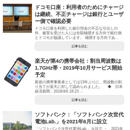
ドコモ口座：利用者のためにチャージ
は継続、不正チャージは銀行とユーザ
ー側で確認必要
ドコモ口座を利用した銀行預金の不正な引出しの
件、被害を受けた人には全額補償する方向で銀行側
とドコモが協議しています。 補償する方向であ...
記事を読む
楽天が第4の携帯会社：割当周波数は
1.7GHz帯・2019年10月サービス開始
予定
新規の携帯事業者としては13年ぶりに、周波数の割
り当てが楽天に対して認められました。 ◆ 日本
経済新聞：2018/4/6 18:23 ...
記事を読む
ソフトバンク：「ソフトバンク次世代
電池Lab.」を2021年6月に設立
「ソフトバンク次世代電池Lab.」を設立 ・ 2021年