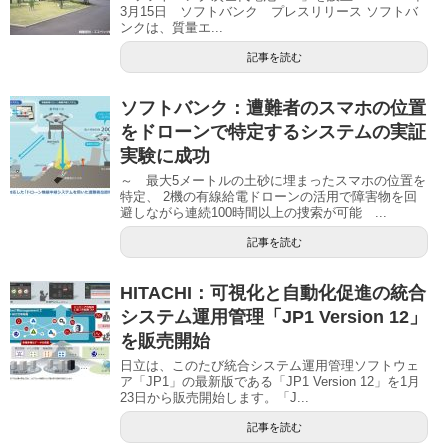
3月15日 ソフトバンク プレスリリース ソフトバ
ンクは、質量エ...
記事を読む
ソフトバンク：遭難者のスマホの位置
をドローンで特定するシステムの実証
実験に成功
～ 最大5メートルの土砂に埋まったスマホの位置を
特定、 2機の有線給電ドローンの活用で障害物を回
避しながら連続100時間以上の捜索が可能 ...
記事を読む
HITACHI：可視化と自動化促進の統合
システム運用管理「JP1 Version 12」
を販売開始
日立は、このたび統合システム運用管理ソフトウェ
ア「JP1」の最新版である「JP1 Version 12」を1月
23日から販売開始します。「J...
記事を読む